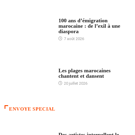
ACCUEIL
100 ans d’émigration
marocaine : de l’exil à une
diaspora
7 août 2026
ACCUEIL
Les plages marocaines
chantent et dansent
20 juillet 2026
ENVOYE SPECIAL
ACCUEIL
Des artistes interpellent le