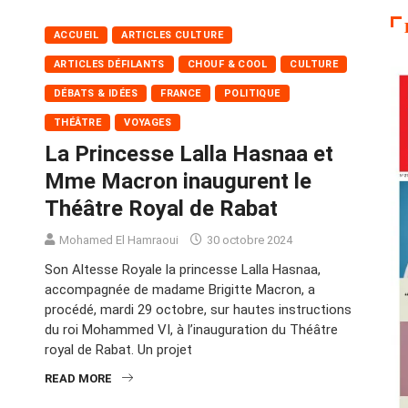
ACCUEIL
ARTICLES CULTURE
ARTICLES DÉFILANTS
CHOUF & COOL
CULTURE
DÉBATS & IDÉES
FRANCE
POLITIQUE
THÉÂTRE
VOYAGES
La Princesse Lalla Hasnaa et
Mme Macron inaugurent le
Théâtre Royal de Rabat
Mohamed El Hamraoui
30 octobre 2024
Son Altesse Royale la princesse Lalla Hasnaa,
accompagnée de madame Brigitte Macron, a
procédé, mardi 29 octobre, sur hautes instructions
du roi Mohammed VI, à l’inauguration du Théâtre
royal de Rabat. Un projet
READ MORE