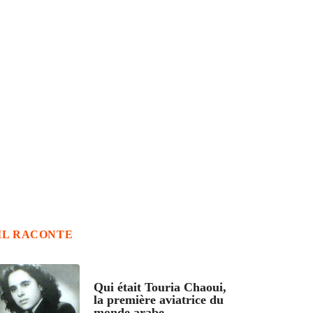
IL RACONTE
ARTICLES CULTURE
Qui était Touria Chaoui,
la première aviatrice du
monde arabe