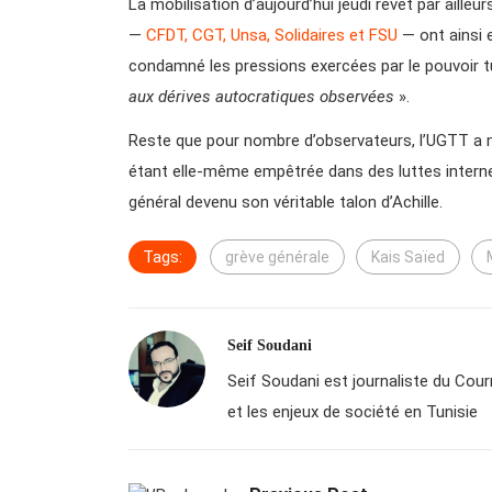
La mobilisation d’aujourd’hui jeudi revêt par aille
—
CFDT, CGT, Unsa, Solidaires et FSU
— ont ainsi 
condamné les pressions exercées par le pouvoir tu
aux dérives autocratiques observées
».
Reste que pour nombre d’observateurs, l’UGTT a m
étant elle-même empêtrée dans des luttes interne
général devenu son véritable talon d’Achille.
Tags:
grève générale
Kais Saïed
Seif Soudani
Seif Soudani est journaliste du Courri
et les enjeux de société en Tunisie