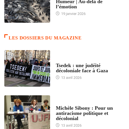
Humeur | Au-delà de
l’émotion
19 janvier 2026
LES DOSSIERS DU MAGAZINE
FRANCE
Tsedek : une judéité
décoloniale face à Gaza
13 avril 2026
FEMMES
Michèle Sibony : Pour un
antiracisme politique et
décolonial
13 avril 2026