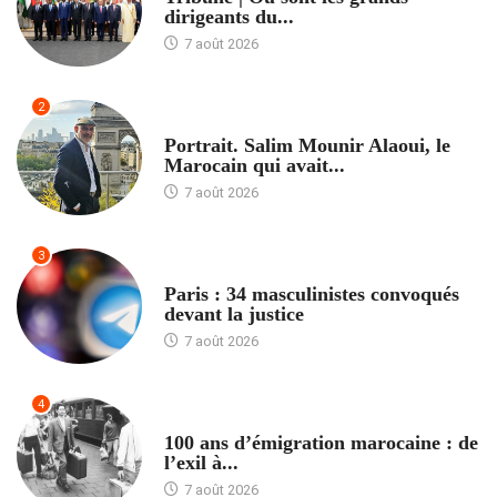
dirigeants du...
7 août 2026
2
ACCUEIL
Portrait. Salim Mounir Alaoui, le
Marocain qui avait...
7 août 2026
3
ACCUEIL
Paris : 34 masculinistes convoqués
devant la justice
7 août 2026
4
ACCUEIL
100 ans d’émigration marocaine : de
l’exil à...
7 août 2026