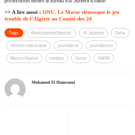
protestation devant le bureau d’Al Jazeera à Rabat.
>> A lire aussi :
ONU. Le Maroc démasque le jeu
trouble de l’Algérie au Comité des 24
Tags:
Abdessamad Nasser
Al Jazeera
Doha
femme marocaine
journaliste
journalistes
Maroc/Algérie
médias
Qatar
SNPM
Mohamed El Hamraoui