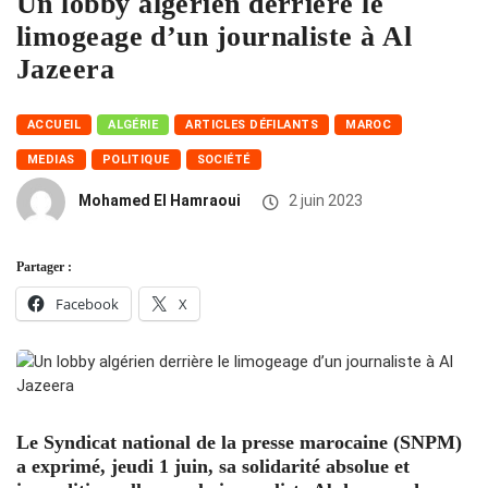
Un lobby algérien derrière le
limogeage d’un journaliste à Al
Jazeera
ACCUEIL
ALGÉRIE
ARTICLES DÉFILANTS
MAROC
MEDIAS
POLITIQUE
SOCIÉTÉ
Mohamed El Hamraoui
2 juin 2023
Partager :
Facebook
X
Le Syndicat national de la presse marocaine (SNPM)
a exprimé, jeudi 1 juin, sa solidarité absolue et