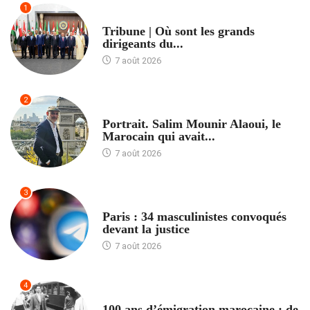
1
ACCUEIL
Tribune | Où sont les grands
dirigeants du...
7 août 2026
2
ACCUEIL
Portrait. Salim Mounir Alaoui, le
Marocain qui avait...
7 août 2026
3
ACCUEIL
Paris : 34 masculinistes convoqués
devant la justice
7 août 2026
4
ACCUEIL
100 ans d’émigration marocaine : de