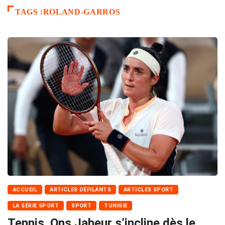
TAGS :ROLAND-GARROS
ACCUEIL
ARTICLES DÉFILANTS
ARTICLES SPORT
LA SÉRIE SPORT
SPORT
TUNISIE
Tennis. Ons Jabeur s’incline dès le