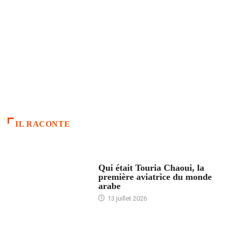
IL RACONTE
ARTICLES CULTURE
Qui était Touria Chaoui, la
première aviatrice du monde
arabe
13 juillet 2026