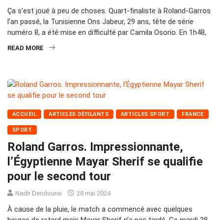
Ça s’est joué à peu de choses. Quart-finaliste à Roland-Garros
l’an passé, la Tunisienne Ons Jabeur, 29 ans, tête de série
numéro 8, a été mise en difficulté par Camila Osorio. En 1h48,
READ MORE
ACCUEIL
ARTICLES DÉFILANTS
ARTICLES SPORT
FRANCE
SPORT
Roland Garros. Impressionnante,
l’Égyptienne Mayar Sherif se qualifie
pour le second tour
Nadir Dendoune
28 mai 2024
À cause de la pluie, le match a commencé avec quelques
heures de retard mais Mayar Sherif n’a pas tardé. Ce mardi 28