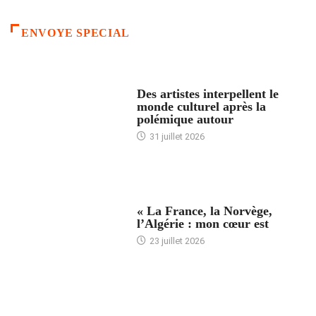
ENVOYE SPECIAL
ACCUEIL
Des artistes interpellent le
monde culturel après la
polémique autour
31 juillet 2026
ACCUEIL
« La France, la Norvège,
l’Algérie : mon cœur est
23 juillet 2026