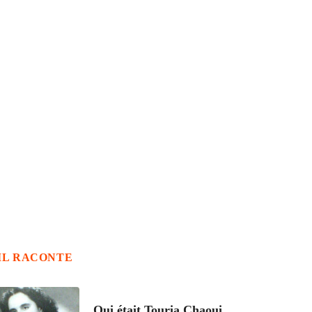
IL RACONTE
ARTICLES CULTURE
Qui était Touria Chaoui,