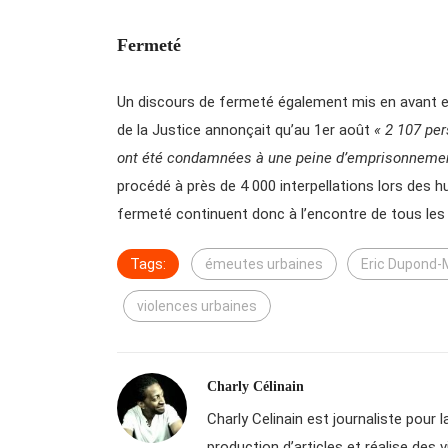
Fermeté
Un discours de fermeté également mis en avant e
de la Justice annonçait qu’au 1er août
« 2 107 pe
ont été condamnées à une peine d’emprisonneme
procédé à près de 4 000 interpellations lors des 
fermeté continuent donc à l’encontre de tous les
Tags:
émeutes urbaines
Eric Dupond-
violences urbaines
Charly Célinain
Charly Celinain est journaliste pour la
production d’articles et réalise des 