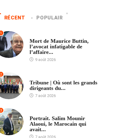
RÉCENT
POPULAIR
1
ACCUEIL
Mort de Maurice Buttin,
l’avocat infatigable de
l’affaire...
9 août 2026
2
ACCUEIL
Tribune | Où sont les grands
dirigeants du...
7 août 2026
3
ACCUEIL
Portrait. Salim Mounir
Alaoui, le Marocain qui
avait...
7 août 2026