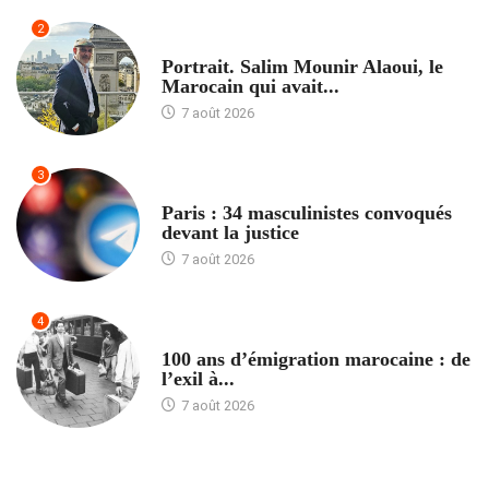
2
ACCUEIL
Portrait. Salim Mounir Alaoui, le
Marocain qui avait...
7 août 2026
3
ACCUEIL
Paris : 34 masculinistes convoqués
devant la justice
7 août 2026
4
ACCUEIL
100 ans d’émigration marocaine : de
l’exil à...
7 août 2026