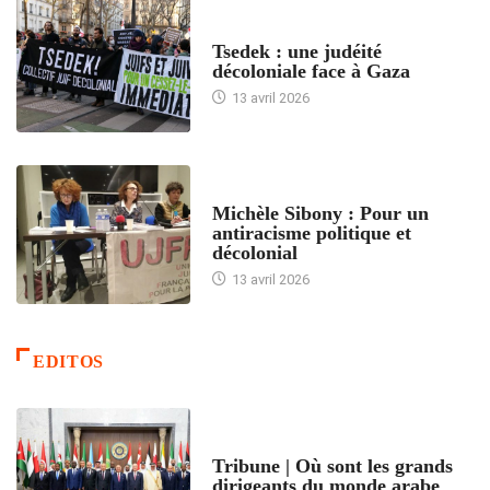
FRANCE
Tsedek : une judéité
décoloniale face à Gaza
13 avril 2026
FEMMES
Michèle Sibony : Pour un
antiracisme politique et
décolonial
13 avril 2026
EDITOS
ACCUEIL
Tribune | Où sont les grands
dirigeants du monde arabe