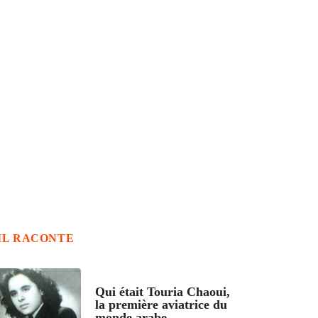
IL RACONTE
ARTICLES CULTURE
Qui était Touria Chaoui,
la première aviatrice du
monde arabe