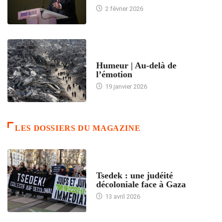
2 février 2026
ACCUEIL
Humeur | Au-delà de
l’émotion
19 janvier 2026
LES DOSSIERS DU MAGAZINE
FRANCE
Tsedek : une judéité
décoloniale face à Gaza
13 avril 2026