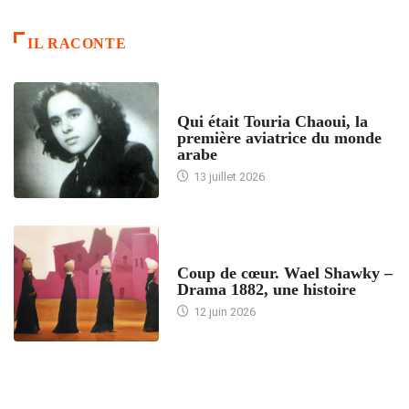
IL RACONTE
ARTICLES CULTURE
Qui était Touria Chaoui, la
première aviatrice du monde
arabe
13 juillet 2026
ACCUEIL
Coup de cœur. Wael Shawky –
Drama 1882, une histoire
12 juin 2026