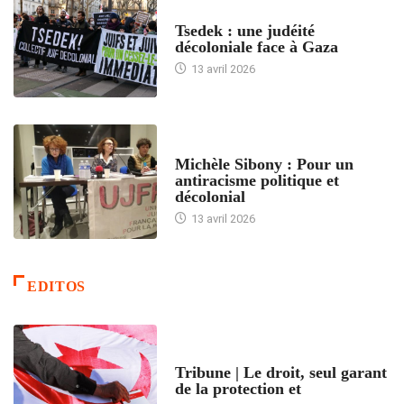
FRANCE
Tsedek : une judéité
décoloniale face à Gaza
13 avril 2026
FEMMES
Michèle Sibony : Pour un
antiracisme politique et
décolonial
13 avril 2026
EDITOS
ACCUEIL
Tribune | Le droit, seul garant
de la protection et