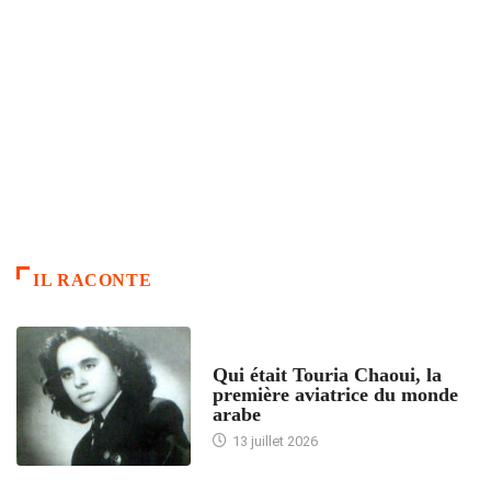
IL RACONTE
ARTICLES CULTURE
Qui était Touria Chaoui, la
première aviatrice du monde
arabe
13 juillet 2026