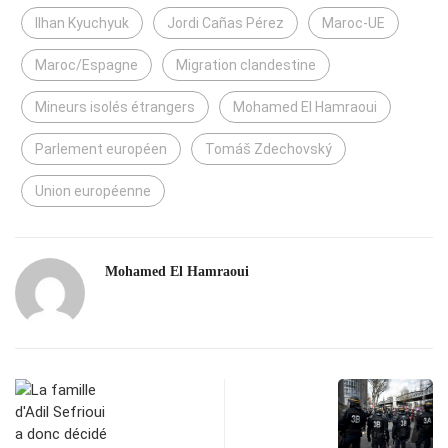
Ilhan Kyuchyuk
Jordi Cañas Pérez
Maroc-UE
Maroc/Espagne
Migration clandestine
Mineurs isolés étrangers
Mohamed El Hamraoui
Parlement européen
Tomáš Zdechovský
Union européenne
Mohamed El Hamraoui