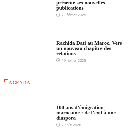
présente ses nouvelles
publications
21 février 2025
24 HEURES AVEC
Rachida Dati au Maroc. Vers
un nouveau chapitre des
relations
19 février 2025
AGENDA
ACCUEIL
100 ans d’émigration
marocaine : de l’exil à une
diaspora
7 août 2026