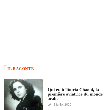
IL RACONTE
ARTICLES CULTURE
Qui était Touria Chaoui, la
première aviatrice du monde
arabe
13 juillet 2026