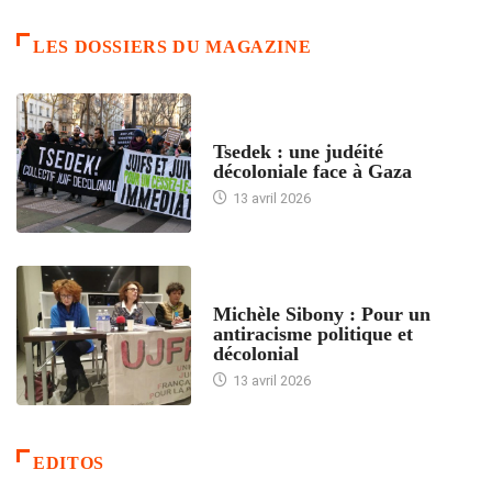
LES DOSSIERS DU MAGAZINE
FRANCE
Tsedek : une judéité
décoloniale face à Gaza
13 avril 2026
FEMMES
Michèle Sibony : Pour un
antiracisme politique et
décolonial
13 avril 2026
EDITOS