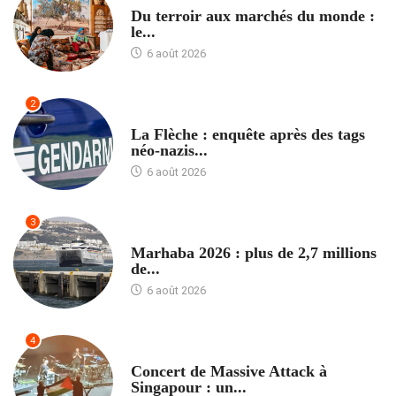
Du terroir aux marchés du monde :
le...
6 août 2026
2
ACCUEIL
La Flèche : enquête après des tags
néo-nazis...
6 août 2026
3
ACCUEIL
Marhaba 2026 : plus de 2,7 millions
de...
6 août 2026
4
ACCUEIL
Concert de Massive Attack à
Singapour : un...