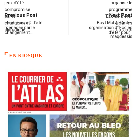
Previous Post
Next Post
Les futurs JO d’été
Bayt Mal Al-Qods :
menacée par le
organisation d’“Ecoles
changement…
d’été” pour…
EN KIOSQUE