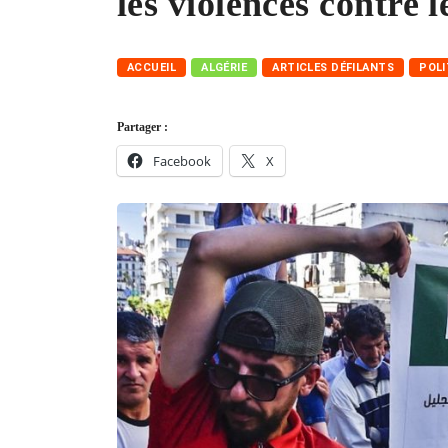
les violences contre 
ACCUEIL
ALGÉRIE
ARTICLES DÉFILANTS
POLI
Partager :
Facebook
X