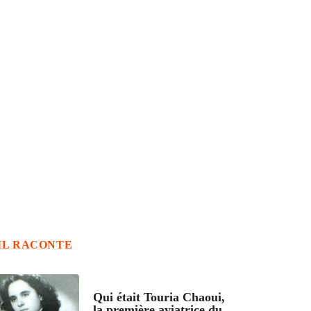
IL RACONTE
ARTICLES CULTURE
Qui était Touria Chaoui,
la première aviatrice du