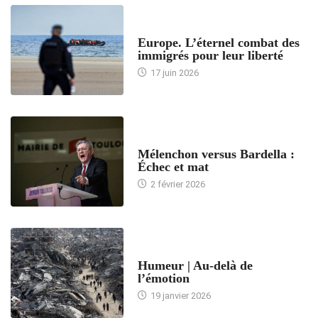
ACCUEIL
Europe. L’éternel combat des
immigrés pour leur liberté
17 juin 2026
ACCUEIL
Mélenchon versus Bardella :
Échec et mat
2 février 2026
ACCUEIL
Humeur | Au-delà de
l’émotion
19 janvier 2026