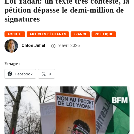
Loi Yadan: un texte très contesté, la
pétition dépasse le demi-million de
signatures
ACCUEIL
ARTICLES DÉFILANTS
FRANCE
POLITIQUE
Chloé Juhel
9 avril 2026
Partager :
Facebook
X