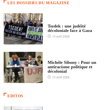
LES DOSSIERS DU MAGAZINE
FRANCE
Tsedek : une judéité
décoloniale face à Gaza
13 avril 2026
FEMMES
Michèle Sibony : Pour un
antiracisme politique et
décolonial
13 avril 2026
EDITOS