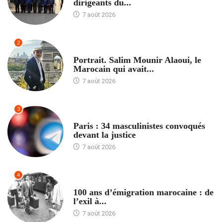
dirigeants du...
7 août 2026
2
ACCUEIL
Portrait. Salim Mounir Alaoui, le
Marocain qui avait...
7 août 2026
3
ACCUEIL
Paris : 34 masculinistes convoqués
devant la justice
7 août 2026
4
ACCUEIL
100 ans d’émigration marocaine : de
l’exil à...
7 août 2026