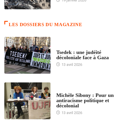
19 janvier 2026
LES DOSSIERS DU MAGAZINE
FRANCE
Tsedek : une judéité
décoloniale face à Gaza
13 avril 2026
FEMMES
Michèle Sibony : Pour un
antiracisme politique et
décolonial
13 avril 2026