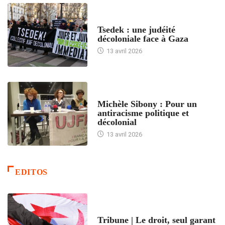
FRANCE
Tsedek : une judéité
décoloniale face à Gaza
13 avril 2026
FEMMES
Michèle Sibony : Pour un
antiracisme politique et
décolonial
13 avril 2026
EDITOS
ACCUEIL
Tribune | Le droit, seul garant