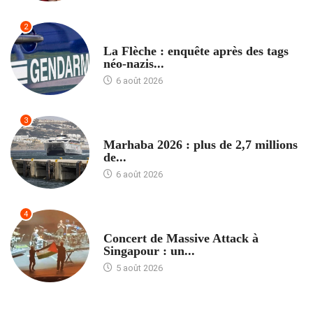
2
ACCUEIL
La Flèche : enquête après des tags
néo-nazis...
6 août 2026
3
ACCUEIL
Marhaba 2026 : plus de 2,7 millions
de...
6 août 2026
4
ACCUEIL
Concert de Massive Attack à
Singapour : un...
5 août 2026