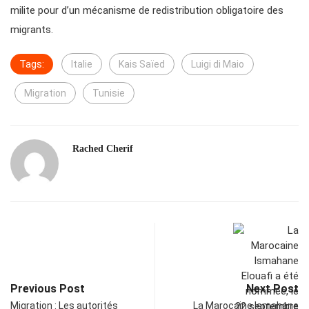
milite pour d’un mécanisme de redistribution obligatoire des
migrants.
Tags:
Italie
Kais Saïed
Luigi di Maio
Migration
Tunisie
Rached Cherif
Previous Post
Next Post
Migration : Les autorités
La Marocaine Ismahane