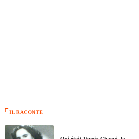
IL RACONTE
ARTICLES CULTURE
Qui était Touria Chaoui, la