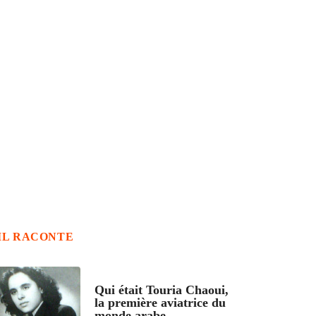
IL RACONTE
ARTICLES CULTURE
Qui était Touria Chaoui,
la première aviatrice du
monde arabe