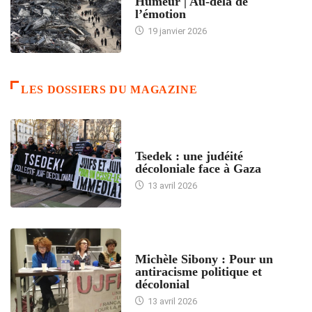
Humeur | Au-delà de
l’émotion
19 janvier 2026
LES DOSSIERS DU MAGAZINE
FRANCE
Tsedek : une judéité
décoloniale face à Gaza
13 avril 2026
FEMMES
Michèle Sibony : Pour un
antiracisme politique et
décolonial
13 avril 2026