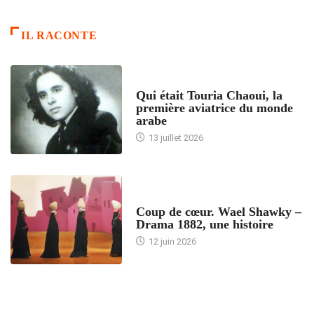
IL RACONTE
ARTICLES CULTURE
Qui était Touria Chaoui, la
première aviatrice du monde
arabe
13 juillet 2026
ACCUEIL
Coup de cœur. Wael Shawky –
Drama 1882, une histoire
12 juin 2026