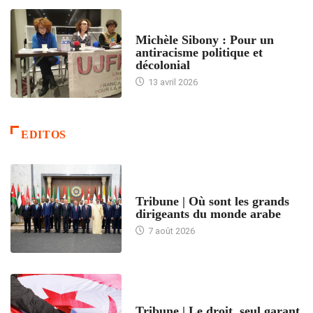
FEMMES
Michèle Sibony : Pour un
antiracisme politique et
décolonial
13 avril 2026
EDITOS
ACCUEIL
Tribune | Où sont les grands
dirigeants du monde arabe
7 août 2026
ACCUEIL
Tribune | Le droit, seul garant