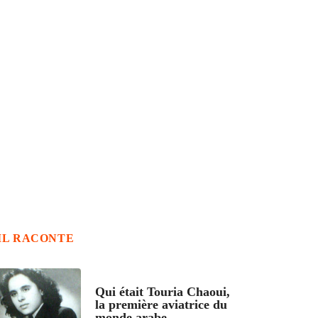
IL RACONTE
ARTICLES CULTURE
Qui était Touria Chaoui,
la première aviatrice du
monde arabe