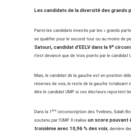
Les candidats de la diversité des grands pa
Parmi les candidats investis par les « grands part
se qualifier pour le second tour ou au moins de pe
e
Satouri, candidat d’EELV dans la 9
circons
n’est devancé que de trois points par le candida
Mais, le candidat de la gauche est en position dél
réserves de voix, le reste de la gauche totalisant 
élire le candidat UMP si ces électeurs reportent leu
ère
Dans la 1
circonscription des Yvelines, Salah B
un score pouvant êt
soutenu par l’UMP. Il réalise
troisième avec 10,96 % des voix
, derrière d