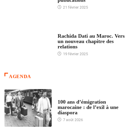
publications
21 février 2025
24 HEURES AVEC
Rachida Dati au Maroc. Vers
un nouveau chapitre des
relations
19 février 2025
AGENDA
ACCUEIL
100 ans d’émigration
marocaine : de l’exil à une
diaspora
7 août 2026