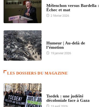
ACCUEIL
Mélenchon versus Bardella :
Échec et mat
2 février 2026
ACCUEIL
Humeur | Au-delà de
l’émotion
19 janvier 2026
LES DOSSIERS DU MAGAZINE
FRANCE
Tsedek : une judéité
décoloniale face à Gaza
13 avril 2026