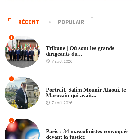
RÉCENT
POPULAIR
1
ACCUEIL
Tribune | Où sont les grands
dirigeants du...
7 août 2026
2
ACCUEIL
Portrait. Salim Mounir Alaoui, le
Marocain qui avait...
7 août 2026
3
ACCUEIL
Paris : 34 masculinistes convoqués
devant la justice