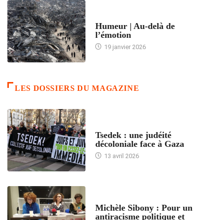
ACCUEIL
Humeur | Au-delà de
l’émotion
19 janvier 2026
LES DOSSIERS DU MAGAZINE
FRANCE
Tsedek : une judéité
décoloniale face à Gaza
13 avril 2026
FEMMES
Michèle Sibony : Pour un
antiracisme politique et