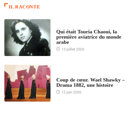
IL RACONTE
ARTICLES CULTURE
Qui était Touria Chaoui, la
première aviatrice du monde
arabe
13 juillet 2026
ACCUEIL
Coup de cœur. Wael Shawky –
Drama 1882, une histoire
12 juin 2026