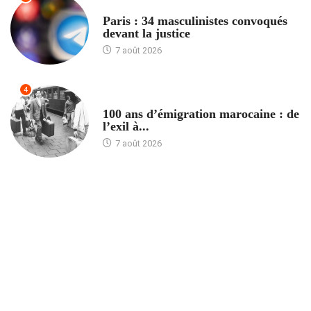
ACCUEIL
Paris : 34 masculinistes convoqués
devant la justice
7 août 2026
4
ACCUEIL
100 ans d’émigration marocaine : de
l’exil à...
7 août 2026