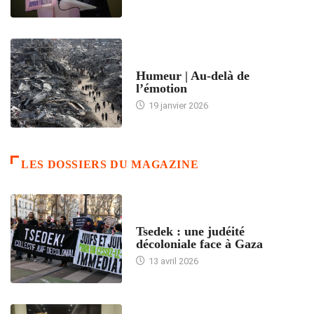
ACCUEIL
Humeur | Au-delà de
l’émotion
19 janvier 2026
LES DOSSIERS DU MAGAZINE
FRANCE
Tsedek : une judéité
décoloniale face à Gaza
13 avril 2026