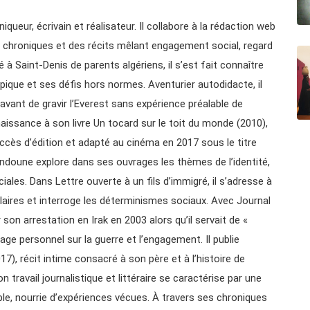
queur, écrivain et réalisateur. Il collabore à la rédaction web
des chroniques et des récits mêlant engagement social, regard
é à Saint-Denis de parents algériens, il s’est fait connaître
pique et ses défis hors normes. Aventurier autodidacte, il
vant de gravir l’Everest sans expérience préalable de
aissance à son livre Un tocard sur le toit du monde (2010),
ccès d’édition et adapté au cinéma en 2017 sous le titre
ndoune explore dans ses ouvrages les thèmes de l’identité,
iales. Dans Lettre ouverte à un fils d’immigré, il s’adresse à
laires et interroge les déterminismes sociaux. Avec Journal
r son arrestation en Irak en 2003 alors qu’il servait de «
age personnel sur la guerre et l’engagement. Il publie
), récit intime consacré à son père et à l’histoire de
 travail journalistique et littéraire se caractérise par une
ible, nourrie d’expériences vécues. À travers ses chroniques