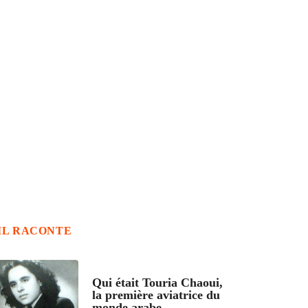
IL RACONTE
ARTICLES CULTURE
Qui était Touria Chaoui,
la première aviatrice du
monde arabe