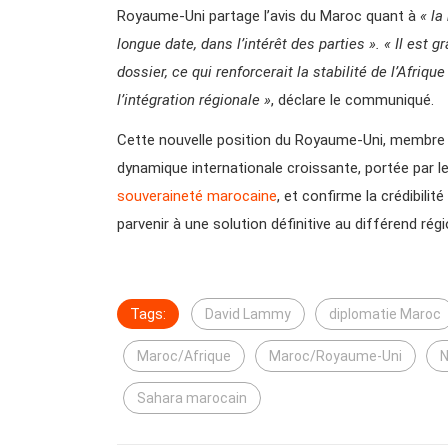
Royaume-Uni partage l’avis du Maroc quant à
« la
longue date, dans l’intérêt des parties ».
« Il est 
dossier, ce qui renforcerait la stabilité de l’Afriq
l’intégration régionale »
, déclare le communiqué.
Cette nouvelle position du Royaume-Uni, membre p
dynamique internationale croissante, portée par
souveraineté marocaine
, et confirme la crédibilit
parvenir à une solution définitive au différend ré
Tags:
David Lammy
diplomatie Maroc
Maroc/Afrique
Maroc/Royaume-Uni
N
Sahara marocain