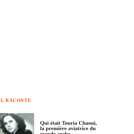
IL RACONTE
ARTICLES CULTURE
Qui était Touria Chaoui,
la première aviatrice du
monde arabe