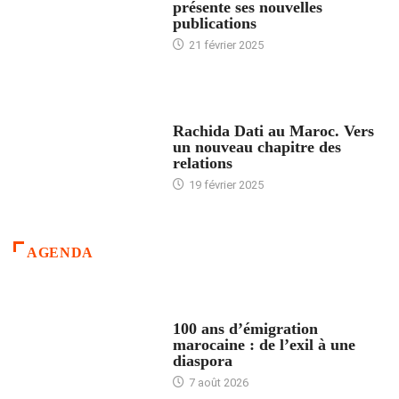
présente ses nouvelles
publications
21 février 2025
24 HEURES AVEC
Rachida Dati au Maroc. Vers
un nouveau chapitre des
relations
19 février 2025
AGENDA
ACCUEIL
100 ans d’émigration
marocaine : de l’exil à une
diaspora
7 août 2026