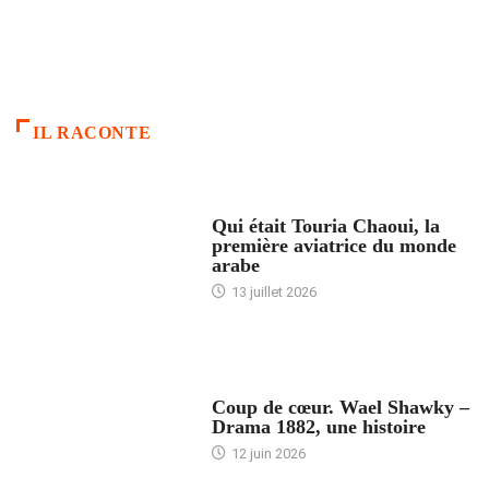
IL RACONTE
ARTICLES CULTURE
Qui était Touria Chaoui, la
première aviatrice du monde
arabe
13 juillet 2026
ACCUEIL
Coup de cœur. Wael Shawky –
Drama 1882, une histoire
12 juin 2026