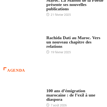
Maroc. La Maison de la Poésie
présente ses nouvelles
publications
21 février 2025
24 HEURES AVEC
Rachida Dati au Maroc. Vers
un nouveau chapitre des
relations
19 février 2025
AGENDA
ACCUEIL
100 ans d’émigration
marocaine : de l’exil à une
diaspora
7 août 2026