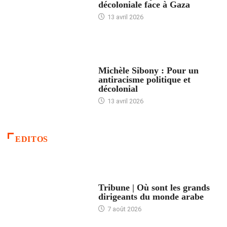
décoloniale face à Gaza
13 avril 2026
FEMMES
Michèle Sibony : Pour un
antiracisme politique et
décolonial
13 avril 2026
EDITOS
ACCUEIL
Tribune | Où sont les grands
dirigeants du monde arabe
7 août 2026