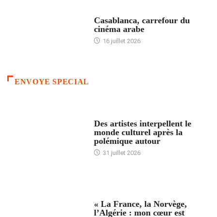
ACCUEIL
Casablanca, carrefour du
cinéma arabe
16 juillet 2026
ENVOYE SPECIAL
ACCUEIL
Des artistes interpellent le
monde culturel après la
polémique autour
31 juillet 2026
ACCUEIL
« La France, la Norvège,
l’Algérie : mon cœur est