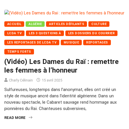
ACCUEIL
ALGÉRIE
ARTICLES DÉFILANTS
CULTURE
LCDA TV
LES 3 QUESTIONS À
LES DOSSIERS DU COURRIER
LES REPORTAGES DE LCDA TV
MUSIQUE
REPORTAGES
TEMPS FORTS
(Vidéo) Les Dames du Raï : remettre
les femmes à l’honneur
Charly Célinain
15 avril 2025
Sulfureuses, longtemps dans l’anonymat, elles ont créé un
style de musique ancré dans l’identité algérienne. Dans un
nouveau spectacle, le Cabaret sauvage rend hommage aux
pionnières du Raï. Chanteuses subversives,
READ MORE