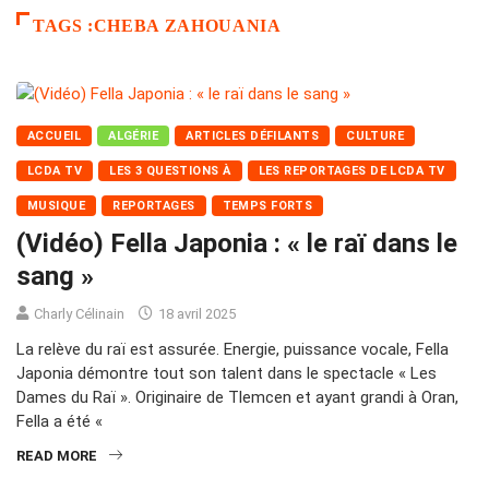
TAGS :CHEBA ZAHOUANIA
ACCUEIL
ALGÉRIE
ARTICLES DÉFILANTS
CULTURE
LCDA TV
LES 3 QUESTIONS À
LES REPORTAGES DE LCDA TV
MUSIQUE
REPORTAGES
TEMPS FORTS
(Vidéo) Fella Japonia : « le raï dans le
sang »
Charly Célinain
18 avril 2025
La relève du raï est assurée. Energie, puissance vocale, Fella
Japonia démontre tout son talent dans le spectacle « Les
Dames du Raï ». Originaire de Tlemcen et ayant grandi à Oran,
Fella a été «
READ MORE