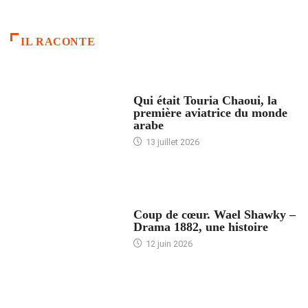
IL RACONTE
ARTICLES CULTURE
Qui était Touria Chaoui, la
première aviatrice du monde
arabe
13 juillet 2026
ACCUEIL
Coup de cœur. Wael Shawky –
Drama 1882, une histoire
12 juin 2026