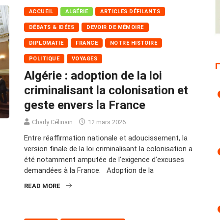
ACCUEIL
ALGÉRIE
ARTICLES DÉFILANTS
DÉBATS & IDÉES
DEVOIR DE MÉMOIRE
DIPLOMATIE
FRANCE
NOTRE HISTOIRE
POLITIQUE
VOYAGES
Algérie : adoption de la loi
criminalisant la colonisation et
geste envers la France
Charly Célinain
12 mars 2026
Entre réaffirmation nationale et adoucissement, la
version finale de la loi criminalisant la colonisation a
été notamment amputée de l’exigence d’excuses
demandées à la France. Adoption de la
READ MORE