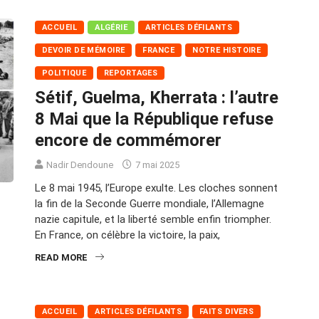
ACCUEIL
ALGÉRIE
ARTICLES DÉFILANTS
DEVOIR DE MÉMOIRE
FRANCE
NOTRE HISTOIRE
POLITIQUE
REPORTAGES
Sétif, Guelma, Kherrata : l’autre
8 Mai que la République refuse
encore de commémorer
Nadir Dendoune
7 mai 2025
Le 8 mai 1945, l’Europe exulte. Les cloches sonnent
la fin de la Seconde Guerre mondiale, l’Allemagne
nazie capitule, et la liberté semble enfin triompher.
En France, on célèbre la victoire, la paix,
READ MORE
ACCUEIL
ARTICLES DÉFILANTS
FAITS DIVERS