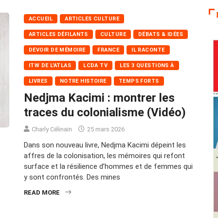
ACCUEIL
ARTICLES CULTURE
ARTICLES DÉFILANTS
CULTURE
DÉBATS & IDÉES
DEVOIR DE MÉMOIRE
FRANCE
IL RACONTE
ITW DE L'ATLAS
LCDA TV
LES 3 QUESTIONS À
LIVRES
NOTRE HISTOIRE
TEMPS FORTS
Nedjma Kacimi : montrer les
traces du colonialisme (Vidéo)
Charly Célinain
25 mars 2026
Dans son nouveau livre, Nedjma Kacimi dépeint les
affres de la colonisation, les mémoires qui refont
surface et la résilience d’hommes et de femmes qui
y sont confrontés. Des mines
READ MORE