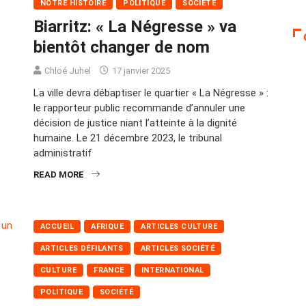
NOTRE HISTOIRE
POLITIQUE
SOCIÉTÉ
Biarritz: « La Négresse » va
bientôt changer de nom
Chloé Juhel
17 janvier 2025
La ville devra débaptiser le quartier « La Négresse » :
le rapporteur public recommande d’annuler une
décision de justice niant l’atteinte à la dignité
humaine. Le 21 décembre 2023, le tribunal
administratif
READ MORE
ACCUEIL
AFRIQUE
ARTICLES CULTURE
ARTICLES DÉFILANTS
ARTICLES SOCIÉTÉ
CULTURE
FRANCE
INTERNATIONAL
POLITIQUE
SOCIÉTÉ