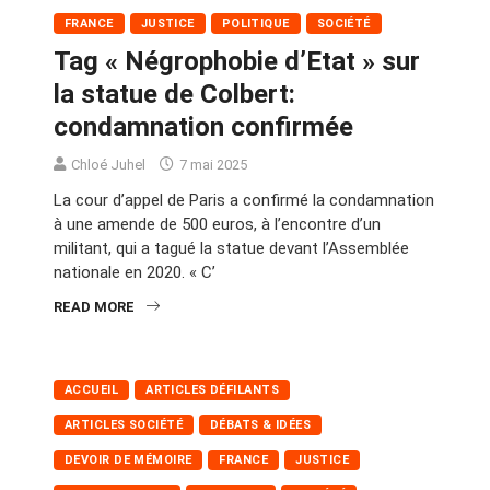
FRANCE
JUSTICE
POLITIQUE
SOCIÉTÉ
Tag « Négrophobie d’Etat » sur
la statue de Colbert:
condamnation confirmée
Chloé Juhel
7 mai 2025
La cour d’appel de Paris a confirmé la condamnation
à une amende de 500 euros, à l’encontre d’un
militant, qui a tagué la statue devant l’Assemblée
nationale en 2020. « C’
READ MORE
ACCUEIL
ARTICLES DÉFILANTS
ARTICLES SOCIÉTÉ
DÉBATS & IDÉES
DEVOIR DE MÉMOIRE
FRANCE
JUSTICE