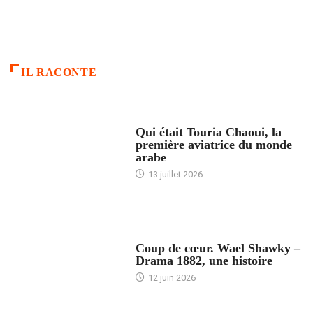
IL RACONTE
ARTICLES CULTURE
Qui était Touria Chaoui, la
première aviatrice du monde
arabe
13 juillet 2026
ACCUEIL
Coup de cœur. Wael Shawky –
Drama 1882, une histoire
12 juin 2026