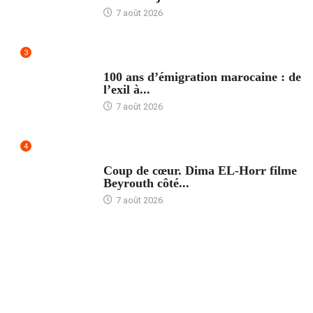
7 août 2026
3
ACCUEIL
100 ans d’émigration marocaine : de
l’exil à...
7 août 2026
4
ACCUEIL
Coup de cœur. Dima EL-Horr filme
Beyrouth côté...
7 août 2026