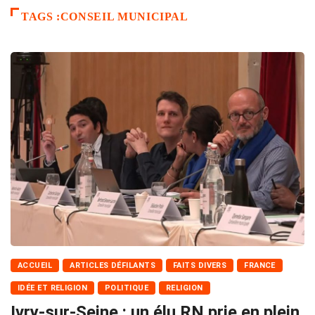
TAGS :CONSEIL MUNICIPAL
ACCUEIL
ARTICLES DÉFILANTS
FAITS DIVERS
FRANCE
IDÉE ET RELIGION
POLITIQUE
RELIGION
Ivry-sur-Seine : un élu RN prie en plein