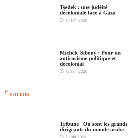
FRANCE
Tsedek : une judéité
décoloniale face à Gaza
13 avril 2026
FEMMES
Michèle Sibony : Pour un
antiracisme politique et
décolonial
13 avril 2026
EDITOS
ACCUEIL
Tribune | Où sont les grands
dirigeants du monde arabe
7 août 2026