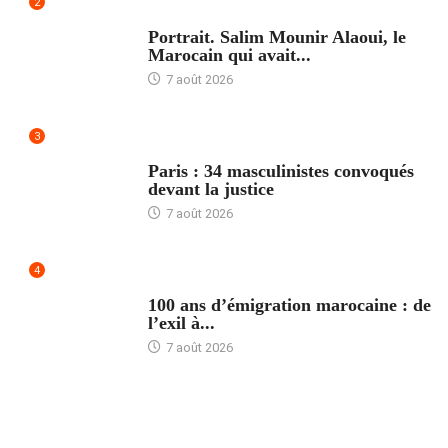
2
ACCUEIL
Portrait. Salim Mounir Alaoui, le
Marocain qui avait...
7 août 2026
3
ACCUEIL
Paris : 34 masculinistes convoqués
devant la justice
7 août 2026
4
ACCUEIL
100 ans d’émigration marocaine : de
l’exil à...
7 août 2026