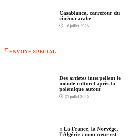
ACCUEIL
Casablanca, carrefour du
cinéma arabe
16 juillet 2026
ENVOYE SPECIAL
ACCUEIL
Des artistes interpellent le
monde culturel après la
polémique autour
31 juillet 2026
ACCUEIL
« La France, la Norvège,
l’Algérie : mon cœur est