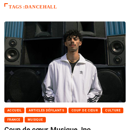
TAGS :DANCEHALL
ACCUEIL
ARTICLES DÉFILANTS
COUP DE CŒUR
CULTURE
FRANCE
MUSIQUE
Coup de cœur Musique. Ino