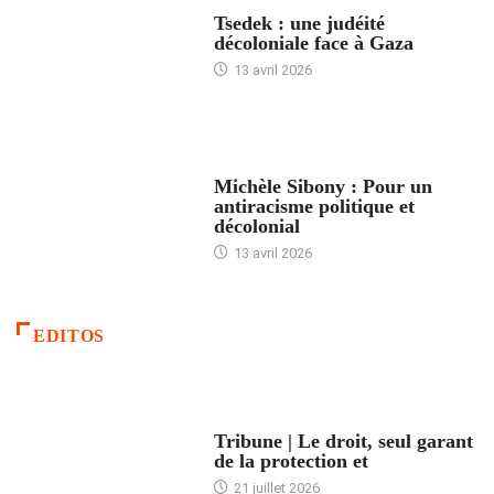
FRANCE
Tsedek : une judéité
décoloniale face à Gaza
13 avril 2026
FEMMES
Michèle Sibony : Pour un
antiracisme politique et
décolonial
13 avril 2026
EDITOS
ACCUEIL
Tribune | Le droit, seul garant
de la protection et
21 juillet 2026