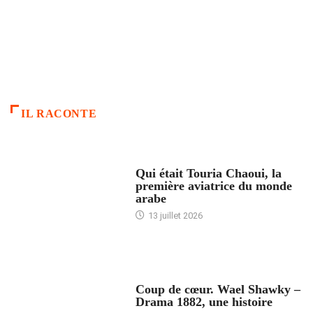
IL RACONTE
ARTICLES CULTURE
Qui était Touria Chaoui, la
première aviatrice du monde
arabe
13 juillet 2026
ACCUEIL
Coup de cœur. Wael Shawky –
Drama 1882, une histoire