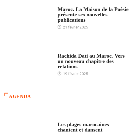
ACCUEIL
Maroc. La Maison de la Poésie
présente ses nouvelles
publications
21 février 2025
24 HEURES AVEC
Rachida Dati au Maroc. Vers
un nouveau chapitre des
relations
19 février 2025
AGENDA
ACCUEIL
Les plages marocaines
chantent et dansent