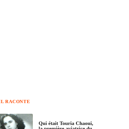
IL RACONTE
ARTICLES CULTURE
Qui était Touria Chaoui,
la première aviatrice du