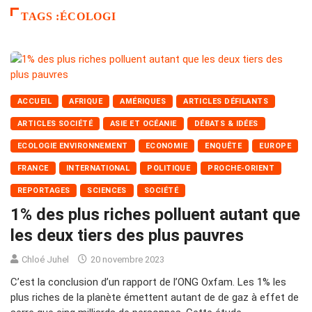
TAGS :ÉCOLOGI
ACCUEIL
AFRIQUE
AMÉRIQUES
ARTICLES DÉFILANTS
ARTICLES SOCIÉTÉ
ASIE ET OCÉANIE
DÉBATS & IDÉES
ECOLOGIE ENVIRONNEMENT
ECONOMIE
ENQUÊTE
EUROPE
FRANCE
INTERNATIONAL
POLITIQUE
PROCHE-ORIENT
REPORTAGES
SCIENCES
SOCIÉTÉ
1% des plus riches polluent autant que
les deux tiers des plus pauvres
Chloé Juhel
20 novembre 2023
C’est la conclusion d’un rapport de l’ONG Oxfam. Les 1% les
plus riches de la planète émettent autant de de gaz à effet de