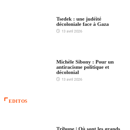
FRANCE
Tsedek : une judéité
décoloniale face à Gaza
13 avril 2026
FEMMES
Michèle Sibony : Pour un
antiracisme politique et
décolonial
13 avril 2026
EDITOS
ACCUEIL
Tribune | Où sont les grands