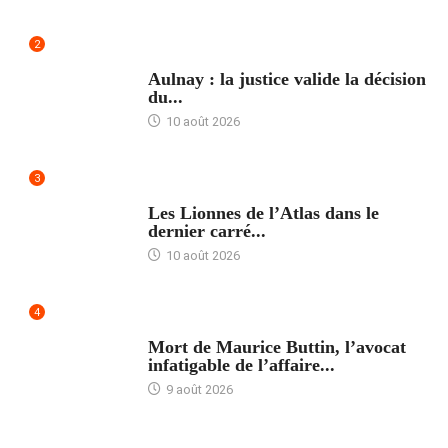
2
ACCUEIL
Aulnay : la justice valide la décision
du...
10 août 2026
3
ACCUEIL
Les Lionnes de l’Atlas dans le
dernier carré...
10 août 2026
4
ACCUEIL
Mort de Maurice Buttin, l’avocat
infatigable de l’affaire...
9 août 2026