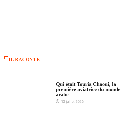
IL RACONTE
ARTICLES CULTURE
Qui était Touria Chaoui, la
première aviatrice du monde
arabe
13 juillet 2026
ACCUEIL