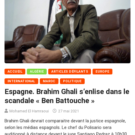
ACCUEIL
ALGÉRIE
ARTICLES DÉFILANTS
EUROPE
INTERNATIONAL
MAROC
POLITIQUE
Espagne. Brahim Ghali s’enlise dans le
scandale « Ben Battouche »
Mohamed El Hamraoui
27 mai 2021
Brahim Ghali devrait comparaitre devant la justice espagnole,
selon les médias espagnols. Le chef du Polisario sera
auditionné à distance devant le juge Santiago Pedraz à 10h30,