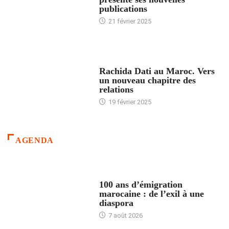
publications
21 février 2025
24 HEURES AVEC
Rachida Dati au Maroc. Vers
un nouveau chapitre des
relations
19 février 2025
AGENDA
ACCUEIL
100 ans d’émigration
marocaine : de l’exil à une
diaspora
7 août 2026