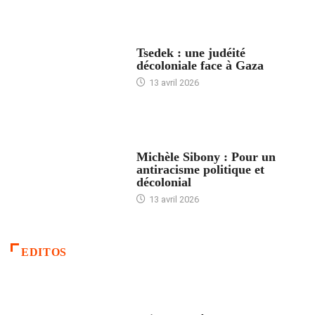
FRANCE
Tsedek : une judéité
décoloniale face à Gaza
13 avril 2026
FEMMES
Michèle Sibony : Pour un
antiracisme politique et
décolonial
13 avril 2026
EDITOS
ACCUEIL