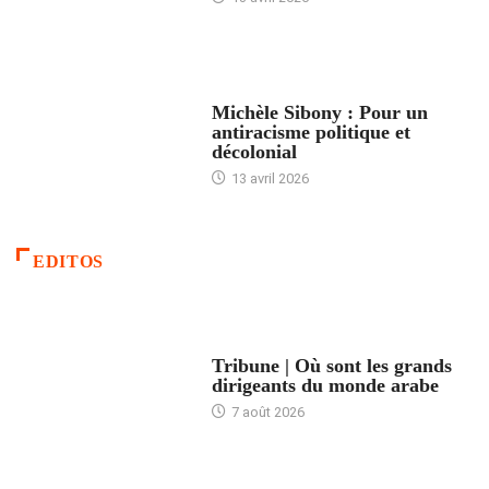
FEMMES
Michèle Sibony : Pour un
antiracisme politique et
décolonial
13 avril 2026
EDITOS
ACCUEIL
Tribune | Où sont les grands
dirigeants du monde arabe
7 août 2026