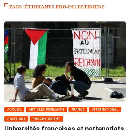
TAGS :ÉTUDIANTS PRO-PALESTINIENS
ACCUEIL
ARTICLES DÉFILANTS
FRANCE
INTERNATIONAL
POLITIQUE
PROCHE-ORIENT
Universités françaises et partenariats