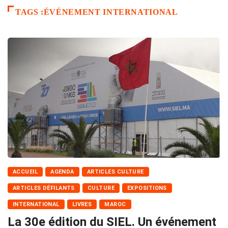
TAGS :ÉVÉNEMENT INTERNATIONAL
ACCUEIL
AGENDA
ARTICLES CULTURE
ARTICLES DÉFILANTS
CULTURE
EXPOSITIONS
INTERNATIONAL
LIVRES
MAROC
La 30e édition du SIEL. Un événement