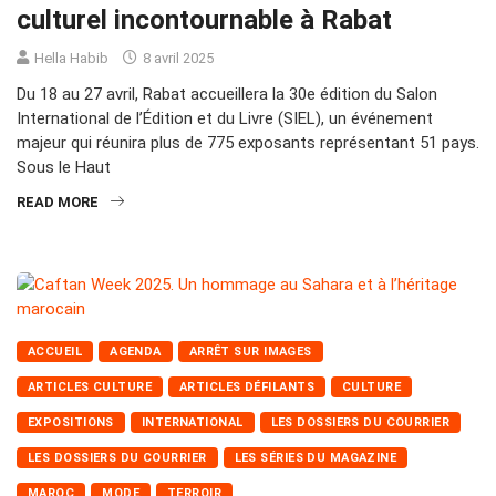
culturel incontournable à Rabat
Hella Habib
8 avril 2025
Du 18 au 27 avril, Rabat accueillera la 30e édition du Salon
International de l’Édition et du Livre (SIEL), un événement
majeur qui réunira plus de 775 exposants représentant 51 pays.
Sous le Haut
READ MORE
ACCUEIL
AGENDA
ARRÊT SUR IMAGES
ARTICLES CULTURE
ARTICLES DÉFILANTS
CULTURE
EXPOSITIONS
INTERNATIONAL
LES DOSSIERS DU COURRIER
LES DOSSIERS DU COURRIER
LES SÉRIES DU MAGAZINE
MAROC
MODE
TERROIR