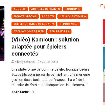
ACCUEIL
ARTICLES DÉFILANTS
ECONOMIE
ENVOYÉ SPÉCIAL
LCDA TV
LES 3 QUESTIONS À
LES REPORTAGES DE LCDA TV
REPORTAGES
TECHNOLOGIE ET WEB
TEMPS FORTS
(Vidéo) Kamioun : solution
adaptée pour épiciers
connectés
Charly Célinain
27 juin 2025
Une plateforme de commerce électronique dédiée
aux petits commerçants permettant une meilleure
gestion des stocks et des finances. La clé de la
réussite de Kamioun : l’adaptation. Initialement, l’
READ MORE