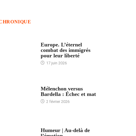
CHRONIQUE
ACCUEIL
Europe. L’éternel
combat des immigrés
pour leur liberté
17 juin 2026
ACCUEIL
Mélenchon versus
Bardella : Échec et mat
2 février 2026
ACCUEIL
Humeur | Au-delà de
l’émotion