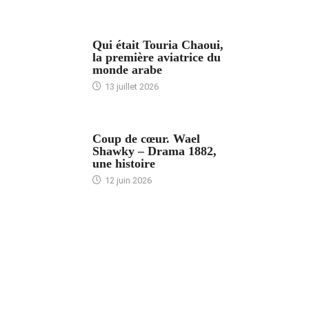
ARTICLES CULTURE
Qui était Touria Chaoui,
la première aviatrice du
monde arabe
13 juillet 2026
ACCUEIL
Coup de cœur. Wael
Shawky – Drama 1882,
une histoire
12 juin 2026