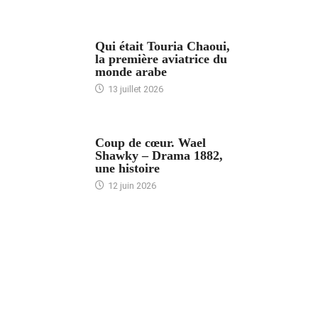
ARTICLES CULTURE
Qui était Touria Chaoui,
la première aviatrice du
monde arabe
13 juillet 2026
ACCUEIL
Coup de cœur. Wael
Shawky – Drama 1882,
une histoire
12 juin 2026