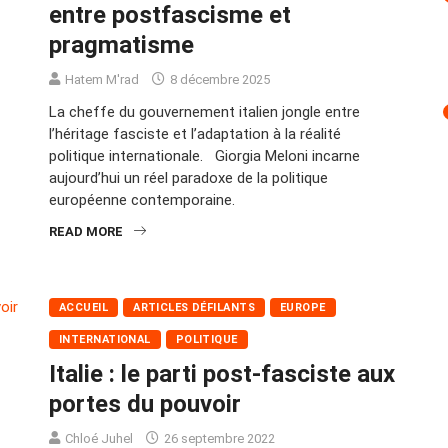
entre postfascisme et
pragmatisme
Hatem M'rad
8 décembre 2025
La cheffe du gouvernement italien jongle entre
l’héritage fasciste et l’adaptation à la réalité
politique internationale. Giorgia Meloni incarne
aujourd’hui un réel paradoxe de la politique
européenne contemporaine.
READ MORE
ACCUEIL
ARTICLES DÉFILANTS
EUROPE
INTERNATIONAL
POLITIQUE
Italie : le parti post-fasciste aux
portes du pouvoir
Chloé Juhel
26 septembre 2022