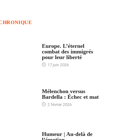
CHRONIQUE
ACCUEIL
Europe. L’éternel
combat des immigrés
pour leur liberté
17 juin 2026
ACCUEIL
Mélenchon versus
Bardella : Échec et mat
2 février 2026
ACCUEIL
Humeur | Au-delà de
l’émotion