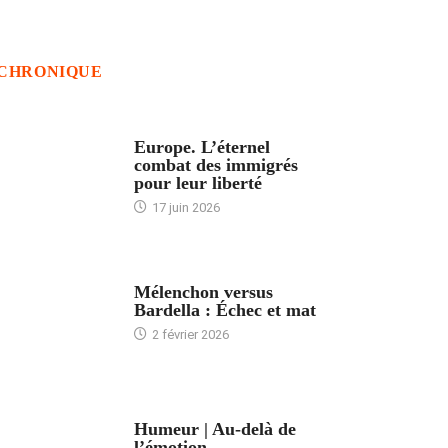
CHRONIQUE
ACCUEIL
Europe. L’éternel
combat des immigrés
pour leur liberté
17 juin 2026
ACCUEIL
Mélenchon versus
Bardella : Échec et mat
2 février 2026
ACCUEIL
Humeur | Au-delà de
l’émotion