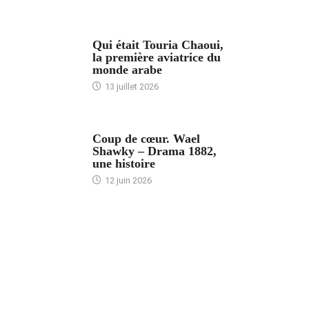
ARTICLES CULTURE
Qui était Touria Chaoui,
la première aviatrice du
monde arabe
13 juillet 2026
ACCUEIL
Coup de cœur. Wael
Shawky – Drama 1882,
une histoire
12 juin 2026