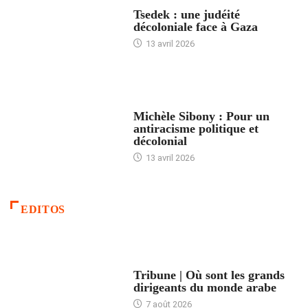
FRANCE
Tsedek : une judéité
décoloniale face à Gaza
13 avril 2026
FEMMES
Michèle Sibony : Pour un
antiracisme politique et
décolonial
13 avril 2026
EDITOS
ACCUEIL
Tribune | Où sont les grands
dirigeants du monde arabe
7 août 2026