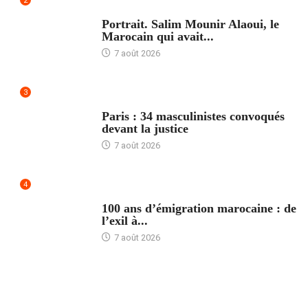
2
ACCUEIL
Portrait. Salim Mounir Alaoui, le
Marocain qui avait...
7 août 2026
3
ACCUEIL
Paris : 34 masculinistes convoqués
devant la justice
7 août 2026
4
ACCUEIL
100 ans d’émigration marocaine : de
l’exil à...
7 août 2026