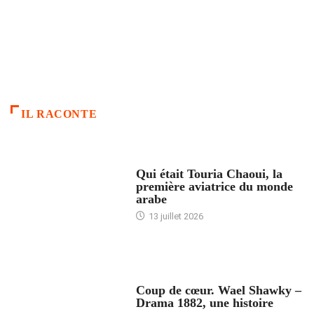
IL RACONTE
ARTICLES CULTURE
Qui était Touria Chaoui, la
première aviatrice du monde
arabe
13 juillet 2026
ACCUEIL
Coup de cœur. Wael Shawky –
Drama 1882, une histoire