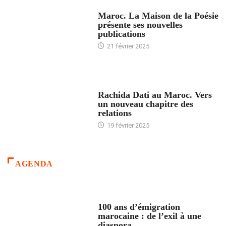
ACCUEIL
Maroc. La Maison de la Poésie
présente ses nouvelles
publications
21 février 2025
24 HEURES AVEC
Rachida Dati au Maroc. Vers
un nouveau chapitre des
relations
19 février 2025
AGENDA
ACCUEIL
100 ans d’émigration
marocaine : de l’exil à une
diaspora