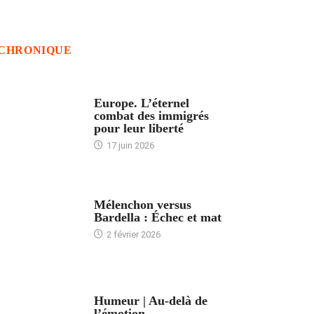
CHRONIQUE
ACCUEIL
Europe. L’éternel
combat des immigrés
pour leur liberté
17 juin 2026
ACCUEIL
Mélenchon versus
Bardella : Échec et mat
2 février 2026
ACCUEIL
Humeur | Au-delà de
l’émotion