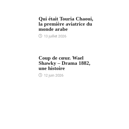
ARTICLES CULTURE
Qui était Touria Chaoui,
la première aviatrice du
monde arabe
13 juillet 2026
ACCUEIL
Coup de cœur. Wael
Shawky – Drama 1882,
une histoire
12 juin 2026